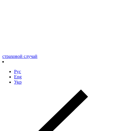
страховой случай
Рус
Eng
Укр