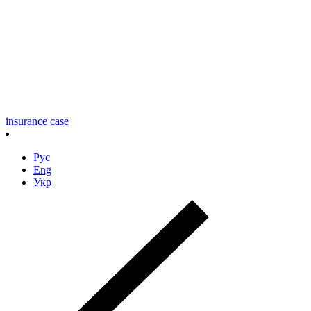
insurance case
Рус
Eng
Укр