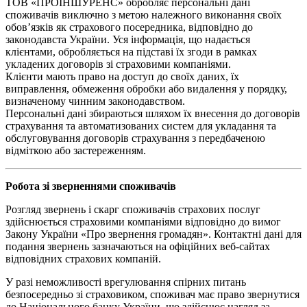
ТОВ «ПРОІНШУРЕНС» обробляє персональні дані
споживачів виключно з метою належного виконання своїх
обов’язків як страхового посередника, відповідно до
законодавста України. Уся інформація, що надається
клієнтами, обробляється на підставі їх згоди в рамках
укладених договорів зі страховими компаніями.
Клієнти мають право на доступ до своїх даних, їх
виправлення, обмеження обробки або видалення у порядку,
визначеному чинним законодавством.
Персональні дані збираються шляхом їх внесення до договорів
страхування та автоматизованих систем для укладання та
обслуговування договорів страхування з передбаченою
відміткою або застереженням.
Робота зі зверненнями споживачів
Розгляд звернень і скарг споживачів страхових послуг
здійснюється страховими компаніями відповідно до вимог
Закону України «Про звернення громадян». Контактні дані для
подання звернень зазначаються на офіційних веб-сайтах
відповідних страхових компаній.
У разі неможливості врегулювання спірних питань
безпосередньо зі страховиком, споживач має право звернутися
до Національного банку України, що здійснює нагляд за