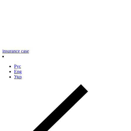
insurance case
Рус
Eng
Укр