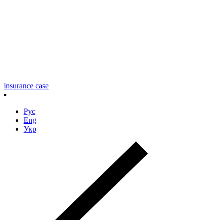
insurance case
Рус
Eng
Укр