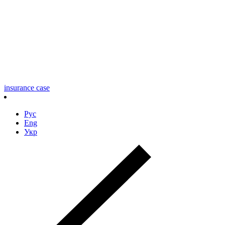
insurance case
Рус
Eng
Укр