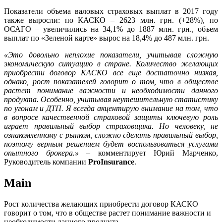
Показатели объема валовых страховых выплат в 2017 году
также выросли: по КАСКО – 2623 млн. грн. (+28%), по
ОСАГО – увеличились на 34,1% до 1887 млн. грн., объем
выплат по «Зеленой карте» вырос на 18,4% до 487 млн. грн.
«Это довольно неплохие показатели, учитывая сложную
экономическую ситуацию в стране. Количество желающих
приобрести договор КАСКО все еще достаточно низкая,
однако, рост показателей говорит о том, что в обществе
растет понимание важности и необходимости данного
продукта. Особенно, учитывая неутешительную статистику
по угонам и ДТП. Я всегда акцентирую внимание на том, что
в вопросе качественной страховой защиты ключевую роль
играет правильный выбор страховщика. Но человеку, не
ознакомленному с рынком, сложно сделать правильный выбор,
поэтому верным решением будет воспользоваться услугами
опытного брокера.»
– комментирует Юрий Марченко,
Руководитель компании
ProInsurance
.
Main
Рост количества желающих приобрести договор КАСКО
говорит о том, что в обществе растет понимание важности и
необходимости данного продукта.