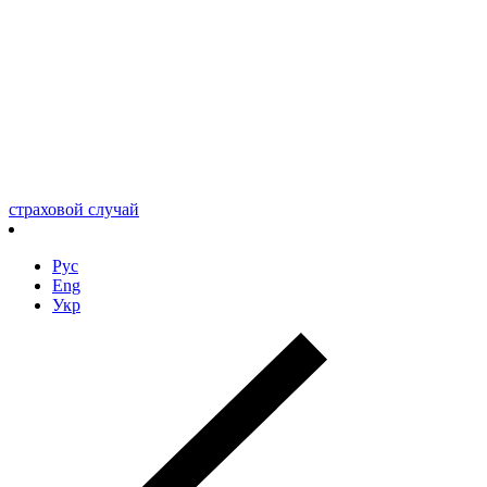
страховой случай
Рус
Eng
Укр