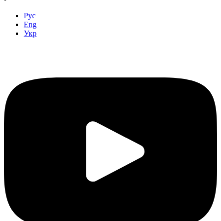
Рус
Eng
Укр