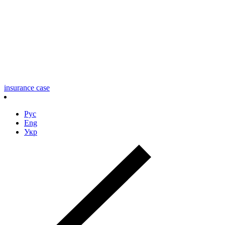
insurance case
Рус
Eng
Укр