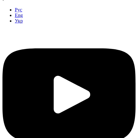
Рус
Eng
Укр