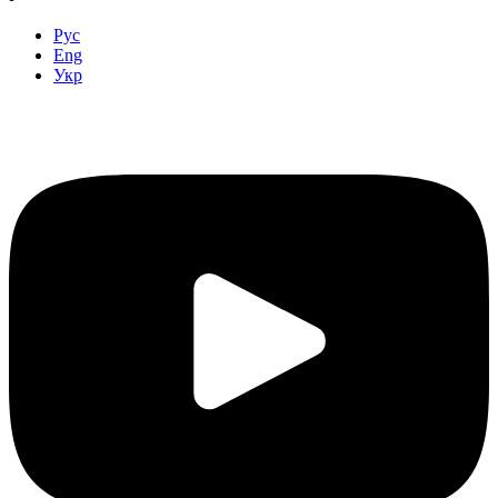
Рус
Eng
Укр