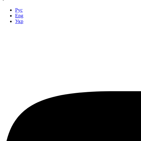
Рус
Eng
Укр